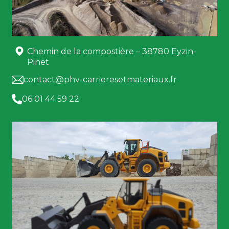
Chemin de la compostière – 38780 Eyzin-
Pinet
contact@phv-carrieresetmateriaux.fr
06 01 44 59 22